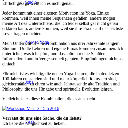
Studio
Ehrlich gesagt, weiß ich es nicht genau.
Jeder kommt mit einer eigenen Motivation ins Yoga. Einige
kommen, weil ihnen meine Sequenzen gefallen, andere mögen
meine Art des Unterrichtens, die ich leider selbst gar nicht genau
erklären kann, andere kommen, weil sie ihre Praxis auf das nächste
Level tragen möchten.
New to Yoga
Mein Unterricht ist eine Kombination aus drei Jahrzehnte langem
Studium. Uralte Lehren und eigene Praxis kommen zusammen. Ich
unterrichte, was ich spüre, und das spüren meine Schüler.
Information kann in Vergessenheit geraten, Empfindungen nicht so
einfach.
Für mich ist es wichtig, die neuen Yoga-Lehren, die in den letzen
100 Jahren entstanden sind und mehr körperlich fokussiert sind,
Jobs
gleichermaßen zu ehren wie auch Jahrtausende alte Tradition und
Philosophy, die uns Hingabe und spirituelle Evolution lehren.
Vielleicht ist es diese Kombination, die es ausmacht.
Verrätst du uns eine Sache, die du liebst?
FAQ
Ich liebe die Möglichkeit zu lieben.