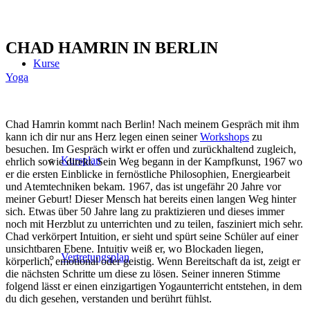
CHAD HAMRIN IN BERLIN
Kurse
Yoga
Chad Hamrin kommt nach Berlin! Nach meinem Gespräch mit ihm
kann ich dir nur ans Herz legen einen seiner
Workshops
zu
besuchen. Im Gespräch wirkt er offen und zurückhaltend zugleich,
Kursplan
ehrlich sowie direkt. Sein Weg begann in der Kampfkunst, 1967 wo
er die ersten Einblicke in fernöstliche Philosophien, Energiearbeit
und Atemtechniken bekam. 1967, das ist ungefähr 20 Jahre vor
meiner Geburt! Dieser Mensch hat bereits einen langen Weg hinter
sich. Etwas über 50 Jahre lang zu praktizieren und dieses immer
noch mit Herzblut zu unterrichten und zu teilen, fasziniert mich sehr.
Chad verkörpert Intuition, er sieht und spürt seine Schüler auf einer
unsichtbaren Ebene. Intuitiv weiß er, wo Blockaden liegen,
Vertretungsplan
körperlich, emotional oder geistig. Wenn Bereitschaft da ist, zeigt er
die nächsten Schritte um diese zu lösen. Seiner inneren Stimme
folgend lässt er einen einzigartigen Yogaunterricht entstehen, in dem
du dich gesehen, verstanden und berührt fühlst.