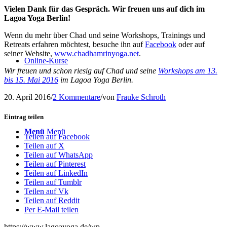
Vielen Dank für das Gespräch. Wir freuen uns auf dich im
Lagoa Yoga Berlin!
Wenn du mehr über Chad und seine Workshops, Trainings und
Retreats erfahren möchtest, besuche ihn auf
Facebook
oder auf
seiner Website,
www.chadhamrinyoga.net
.
Online-Kurse
Wir freuen und schon riesig auf Chad und seine
Workshops am 13.
bis 15. Mai 2016
im Lagoa Yoga Berlin.
20. April 2016
/
2 Kommentare
/
von
Frauke Schroth
Eintrag teilen
Menü
Menü
Teilen auf Facebook
Teilen auf X
Teilen auf WhatsApp
Teilen auf Pinterest
Teilen auf LinkedIn
Teilen auf Tumblr
Teilen auf Vk
Teilen auf Reddit
Per E-Mail teilen
https://www.lagoayoga.de/wp-