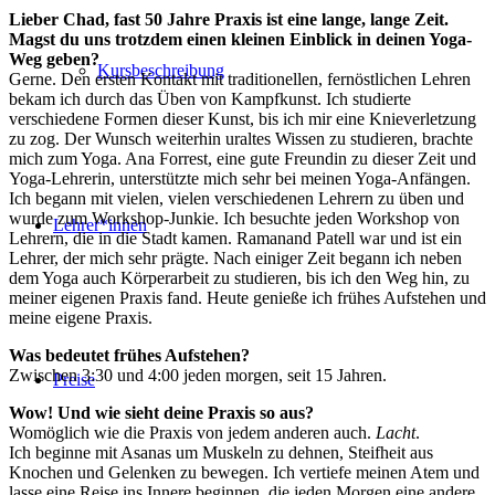
Lieber Chad, fast 50 Jahre Praxis ist eine lange, lange Zeit.
Magst du uns trotzdem einen kleinen Einblick in deinen Yoga-
Weg geben?
Kursbeschreibung
Gerne. Den ersten Kontakt mit traditionellen, fernöstlichen Lehren
bekam ich durch das Üben von Kampfkunst. Ich studierte
verschiedene Formen dieser Kunst, bis ich mir eine Knieverletzung
zu zog. Der Wunsch weiterhin uraltes Wissen zu studieren, brachte
mich zum Yoga. Ana Forrest, eine gute Freundin zu dieser Zeit und
Yoga-Lehrerin, unterstützte mich sehr bei meinen Yoga-Anfängen.
Ich begann mit vielen, vielen verschiedenen Lehrern zu üben und
wurde zum Workshop-Junkie. Ich besuchte jeden Workshop von
Lehrer*innen
Lehrern, die in die Stadt kamen. Ramanand Patell war und ist ein
Lehrer, der mich sehr prägte. Nach einiger Zeit begann ich neben
dem Yoga auch Körperarbeit zu studieren, bis ich den Weg hin, zu
meiner eigenen Praxis fand. Heute genieße ich frühes Aufstehen und
meine eigene Praxis.
Was bedeutet frühes Aufstehen?
Zwischen 3:30 und 4:00 jeden morgen, seit 15 Jahren.
Preise
Wow! Und wie sieht deine Praxis so aus?
Womöglich wie die Praxis von jedem anderen auch.
Lacht
.
Ich beginne mit Asanas um Muskeln zu dehnen, Steifheit aus
Knochen und Gelenken zu bewegen. Ich vertiefe meinen Atem und
lasse eine Reise ins Innere beginnen, die jeden Morgen eine andere