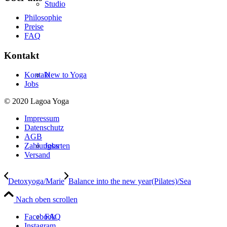
Studio
Philosophie
Preise
FAQ
Kontakt
New to Yoga
Kontakt
Jobs
© 2020 Lagoa Yoga
Impressum
Datenschutz
AGB
Jobs
Zahlungsarten
Versand
Detoxyoga/Marie
Balance into the new year(Pilates)/Sea
Nach oben scrollen
FAQ
Facebook
Instagram