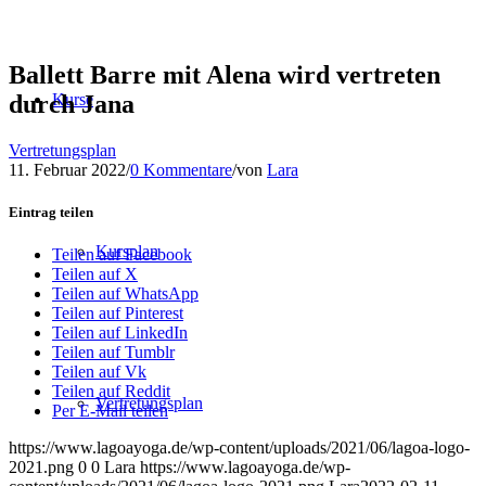
Ballett Barre mit Alena wird vertreten
durch Jana
Kurse
Vertretungsplan
11. Februar 2022
/
0 Kommentare
/
von
Lara
Eintrag teilen
Kursplan
Teilen auf Facebook
Teilen auf X
Teilen auf WhatsApp
Teilen auf Pinterest
Teilen auf LinkedIn
Teilen auf Tumblr
Teilen auf Vk
Teilen auf Reddit
Vertretungsplan
Per E-Mail teilen
https://www.lagoayoga.de/wp-content/uploads/2021/06/lagoa-logo-
2021.png
0
0
Lara
https://www.lagoayoga.de/wp-