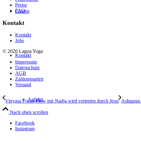
Preise
FAQ
Galerie
Kontakt
Kontakt
Jobs
© 2020 Lagoa Yoga
Kontakt
Impressum
Datenschutz
AGB
Zahlungsarten
Versand
Anfahrt
Vinyasa Focus Flow mit Nadja wird vertreten durch Jessi
Ashtanga 
Nach oben scrollen
Facebook
Instagram