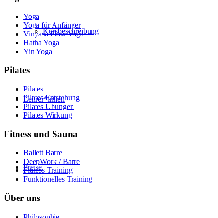
Yoga
Yoga für Anfänger
Kursbeschreibung
Vinyasa Flow Yoga
Hatha Yoga
Yin Yoga
Pilates
Pilates
Pilates Entstehung
Lehrer*innen
Pilates Übungen
Pilates Wirkung
Fitness und Sauna
Ballett Barre
DeepWork / Barre
Preise
Fitness Training
Funktionelles Training
Über uns
Philosophie