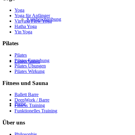
Yoga
Yoga für Anfänger
Kursbeschreibung
Vinyasa Flow Yoga
Hatha Yoga
Yin Yoga
Pilates
Pilates
Pilates Entstehung
Lehrer*innen
Pilates Übungen
Pilates Wirkung
Fitness und Sauna
Ballett Barre
DeepWork / Barre
Preise
Fitness Training
Funktionelles Training
Über uns
Philosophie