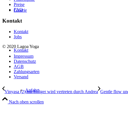
Preise
FAQ
Galerie
Kontakt
Kontakt
Jobs
© 2020 Lagoa Yoga
Kontakt
Impressum
Datenschutz
AGB
Zahlungsarten
Versand
Anfahrt
Vinyasa (2) mit Holger wird vertreten durch Andrea
Gentle flow un
Nach oben scrollen