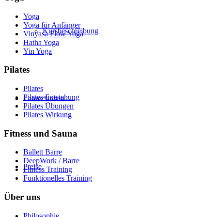
Yoga
Yoga für Anfänger
Kursbeschreibung
Vinyasa Flow Yoga
Hatha Yoga
Yin Yoga
Pilates
Pilates
Pilates Entstehung
Lehrer*innen
Pilates Übungen
Pilates Wirkung
Fitness und Sauna
Ballett Barre
DeepWork / Barre
Preise
Fitness Training
Funktionelles Training
Über uns
Philosophie