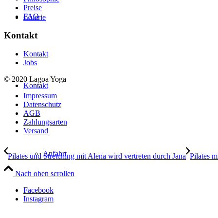
Preise
FAQ
Galerie
Kontakt
Kontakt
Jobs
© 2020 Lagoa Yoga
Kontakt
Impressum
Datenschutz
AGB
Zahlungsarten
Versand
Anfahrt
Pilates und Stretching mit Alena wird vertreten durch Jana
Pilates m
Nach oben scrollen
Facebook
Instagram