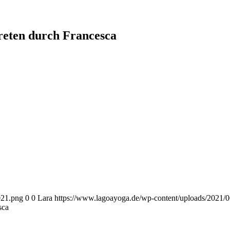
treten durch Francesca
021.png
0
0
Lara
https://www.lagoayoga.de/wp-content/uploads/2021/0
sca