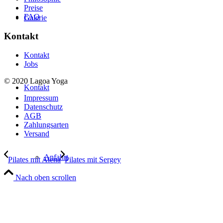
Preise
FAQ
Galerie
Kontakt
Kontakt
Jobs
© 2020 Lagoa Yoga
Kontakt
Impressum
Datenschutz
AGB
Zahlungsarten
Versand
Anfahrt
Pilates mit Alena
Pilates mit Sergey
Nach oben scrollen