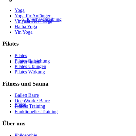
Yoga
Yoga für Anfänger
Kursbeschreibung
Vinyasa Flow Yoga
Hatha Yoga
Yin Yoga
Pilates
Pilates
Pilates Entstehung
Lehrer*innen
Pilates Übungen
Pilates Wirkung
Fitness und Sauna
Ballett Barre
DeepWork / Barre
Preise
Fitness Training
Funktionelles Training
Über uns
Philosophie