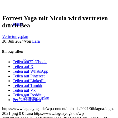
Forrest Yoga mit Nicola wird vertreten
durch Bea
Kurse
Vertretungsplan
30. Juli 2024
/
von
Lara
Eintrag teilen
Kursplan
Teilen auf Facebook
Teilen auf X
Teilen auf WhatsApp
Teilen auf Pinterest
Teilen auf LinkedIn
Teilen auf Tumblr
Teilen auf Vk
Teilen auf Reddit
Vertretungsplan
Per E-Mail teilen
https://www.lagoayoga.de/wp-content/uploads/2021/06/lagoa-logo-
2021.png
0
0
Lara
https://www.lagoayoga.de/wp-