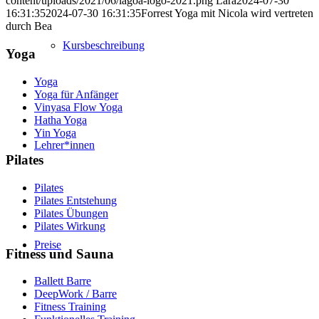
content/uploads/2021/06/lagoa-logo-2021.png
Lara
2024-07-30
16:31:35
2024-07-30 16:31:35
Forrest Yoga mit Nicola wird vertreten
durch Bea
Kursbeschreibung
Yoga
Yoga
Yoga für Anfänger
Vinyasa Flow Yoga
Hatha Yoga
Yin Yoga
Lehrer*innen
Pilates
Pilates
Pilates Entstehung
Pilates Übungen
Pilates Wirkung
Preise
Fitness und Sauna
Ballett Barre
DeepWork / Barre
Fitness Training