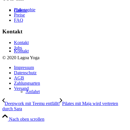
Philosophie
Galerie
Preise
FAQ
Kontakt
Kontakt
Jobs
Kontakt
© 2020 Lagoa Yoga
Impressum
Datenschutz
AGB
Zahlungsarten
Versand
Anfahrt
Deepwork mit Teemu entfällt!
Pilates mit Maja wird vertreten
durch Sara
Nach oben scrollen