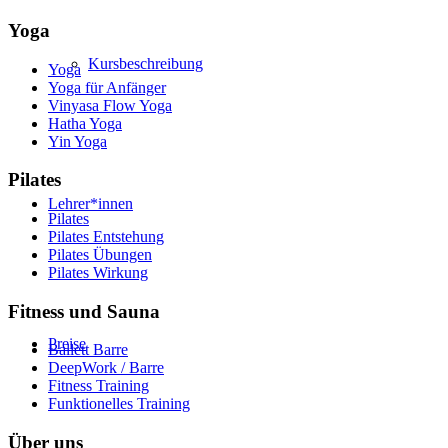
Yoga
Kursbeschreibung
Yoga
Yoga für Anfänger
Vinyasa Flow Yoga
Hatha Yoga
Yin Yoga
Pilates
Lehrer*innen
Pilates
Pilates Entstehung
Pilates Übungen
Pilates Wirkung
Fitness und Sauna
Preise
Ballett Barre
DeepWork / Barre
Fitness Training
Funktionelles Training
Über uns