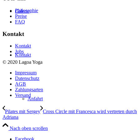
Philosophie
Galerie
Preise
FAQ
Kontakt
Kontakt
Jobs
Kontakt
© 2020 Lagoa Yoga
Impressum
Datenschutz
AGB
Zahlungsarten
Versand
Anfahrt
Pilates mit Sergey
Cross Circle mit Francesca wird vertreten durch
Adriana
Nach oben scrollen
Facebook