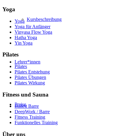
Yoga
Kursbeschreibung
Yoga
Yoga für Anfänger
Vinyasa Flow Yoga
Hatha Yoga
Yin Yoga
Pilates
Lehrer*innen
Pilates
Pilates Entstehung
Pilates Übungen
Pilates Wirkung
Fitness und Sauna
Preise
Ballett Barre
DeepWork / Barre
Fitness Training
Funktionelles Training
Über uns