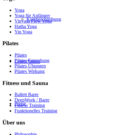
Yoga
Yoga für Anfänger
Kursbeschreibung
Vinyasa Flow Yoga
Hatha Yoga
Yin Yoga
Pilates
Pilates
Pilates Entstehung
Lehrer*innen
Pilates Übungen
Pilates Wirkung
Fitness und Sauna
Ballett Barre
DeepWork / Barre
Preise
Fitness Training
Funktionelles Training
Über uns
Philosophie