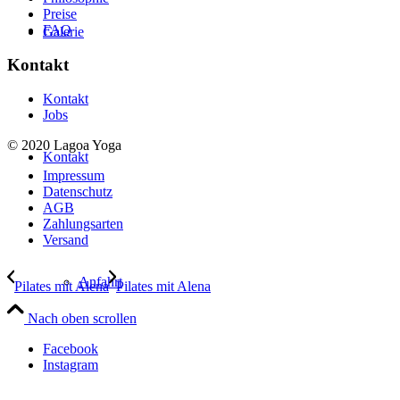
Preise
FAQ
Galerie
Kontakt
Kontakt
Jobs
© 2020 Lagoa Yoga
Kontakt
Impressum
Datenschutz
AGB
Zahlungsarten
Versand
Anfahrt
Pilates mit Alena
Pilates mit Alena
Nach oben scrollen
Facebook
Instagram